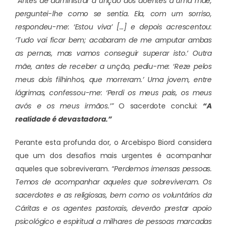
“Antes de administrar a unção dos doentes a uma mãe,
perguntei-lhe como se sentia. Ela, com um sorriso,
respondeu-me: ‘Estou viva’ […] e depois acrescentou:
‘Tudo vai ficar bem; acabaram de me amputar ambas
as pernas, mas vamos conseguir superar isto.’
Outra
mãe, antes de receber a unção, pediu-me: ‘Reze pelos
meus dois filhinhos, que morreram.’ Uma jovem, entre
lágrimas, confessou-me: ‘Perdi os meus pais, os meus
avós e os meus irmãos.’
”
O sacerdote conclui
:
“
A
realidade é devastadora.”
Perante esta profunda dor, o Arcebispo Biord considera
que um dos desafios mais urgentes é acompanhar
aqueles que sobreviveram.
“Perdemos imensas pessoas.
Temos de acompanhar aqueles que sobreviveram. Os
sacerdotes e as religiosas, bem como os voluntários da
Cáritas e os agentes pastorais, deverão prestar apoio
psicológico e espiritual a milhares de pessoas marcadas