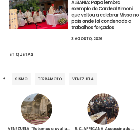
ALBÂNIA: Papa lembra
exemplo do Cardeal Simoni
que voltou a celebrar Missa no
país onde foi condenado a
trabalhos forçados
3 AGOSTO, 2026
ETIQUETAS
SISMO
TERRAMOTO
VENEZUELA
VENEZUELA: “Estamos a avaliar os danos para perceber como a Fundação AIS pode ajudar melhor”, diz responsável de projectos
R. C. AFRICANA: Assassinado a tiro pároco de São João Baptista, em Zémio, região marcada por muita violência