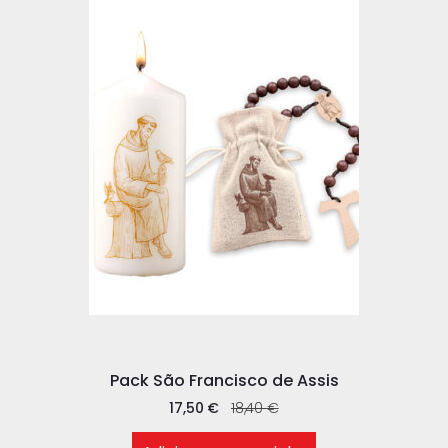
Pack São Francisco de Assis
17,50
€
18,40
€