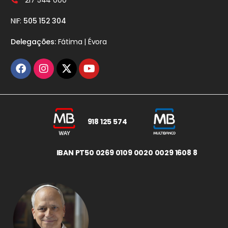
217 544 000
NIF:
505 152 304
Delegações:
Fátima | Évora
918 125 574
IBAN PT50 0269 0109 0020 0029 1608 8