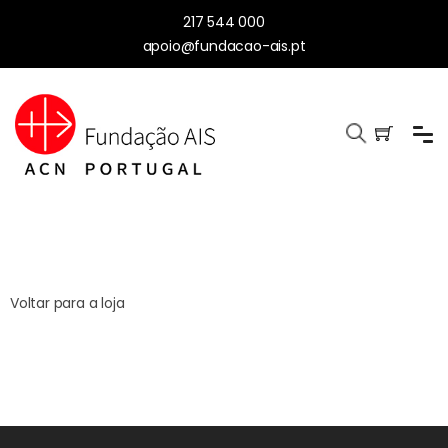
217 544 000
apoio@fundacao-ais.pt
Voltar para a loja