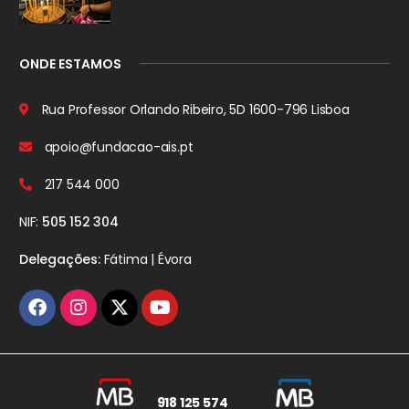
ONDE ESTAMOS
Rua Professor Orlando Ribeiro, 5D
1600-796 Lisboa
apoio@fundacao-ais.pt
217 544 000
NIF:
505 152 304
Delegações:
Fátima | Évora
918 125 574