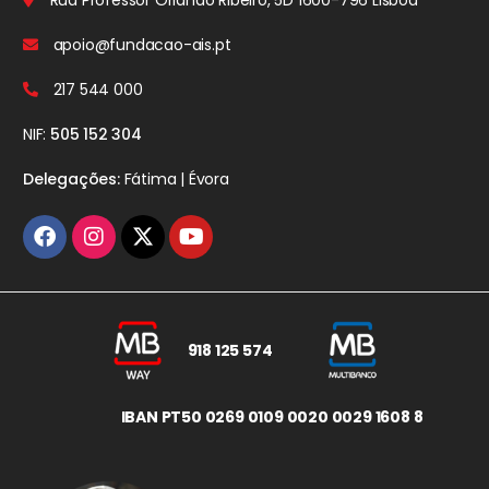
Rua Professor Orlando Ribeiro, 5D
1600-796 Lisboa
apoio@fundacao-ais.pt
217 544 000
NIF:
505 152 304
Delegações:
Fátima | Évora
918 125 574
IBAN PT50 0269 0109 0020 0029 1608 8