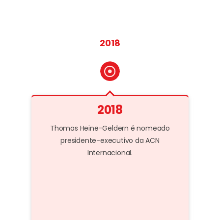
2018
2018
Thomas Heine-Geldern é nomeado
Pereg
presidente-executivo da ACN
d
Internacional.
resp
m