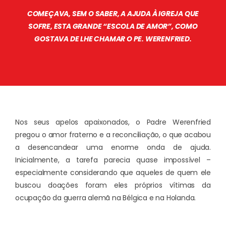
COMEÇAVA, SEM O SABER, A AJUDA À IGREJA QUE
SOFRE, ESTA GRANDE “ESCOLA DE AMOR”, COMO
GOSTAVA DE LHE CHAMAR O PE. WERENFRIED.
Nos seus apelos apaixonados, o Padre Werenfried
pregou o amor fraterno e a reconciliação, o que acabou
a desencandear uma enorme onda de ajuda.
Inicialmente, a tarefa parecia quase impossível –
especialmente considerando que aqueles de quem ele
buscou doações foram eles próprios vítimas da
ocupação da guerra alemã na Bélgica e na Holanda.