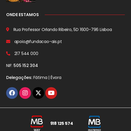
ONDE ESTAMOS
Rua Professor Orlando Ribeiro, 5D
1600-796 Lisboa
apoio@fundacao-ais.pt
217 544 000
NIF:
505 152 304
Delegações:
Fátima | Évora
918 125 574