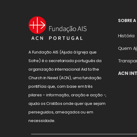
SOBRE A
História
Quem A
A Fundação AIS (Ajuda à Igreja que
Transpa
Sofre) é o secretariado português da
organização internacional Aid to the
ACN IN
Church in Need (ACN), uma fundação
pontifícia que, com base em três
pilares – informação, oração e acção -,
ajuda os Cristãos onde quer que sejam
perseguidos, ameaçados ou em
necessidade.