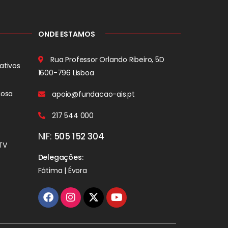
ONDE ESTAMOS
Rua Professor Orlando Ribeiro, 5D
ativos
1600-796 Lisboa
iosa
apoio@fundacao-ais.pt
217 544 000
NIF:
505 152 304
TV
Delegações:
Fátima | Évora