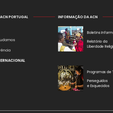
 ACN PORTUGAL
INFORMAÇÃO DA ACN
Boletins Inform
judamos
Relatório da
Liberdade Relig
rência
TERNACIONAL
Programas de 
Perseguidos
e Esquecidos