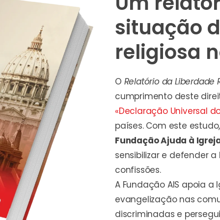
Um relatór
situação d
religiosa
O
Relatório da Liberdade
cumprimento deste dire
«Declaração Universal d
países. Com este estudo,
Fundação Ajuda à Igreja
sensibilizar e defender a
confissões.
A Fundação AIS apoia a I
evangelização nas comu
discriminadas e persegu