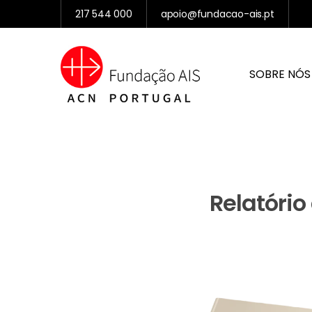
217 544 000
apoio@fundacao-ais.pt
SOBRE NÓS
Relatório