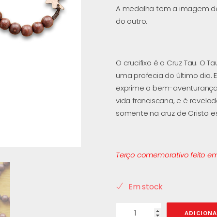
A medalha tem a imagem de
do outro.
O crucifixo é a Cruz Tau. O Ta
uma profecia do último dia. 
exprime a bem-aventurança 
vida franciscana, e é revela
somente na cruz de Cristo 
Terço comemorativo feito em
Em stock
ADICION