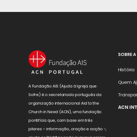
SOBRE A
História
Quem A
A Fundação AIS (Ajuda à Igreja que
Transpa
Sofre) é o secretariado português da
organização internacional Aid to the
ACN IN
Church in Need (ACN), uma fundação
pontifícia que, com base em três
pilares – informação, oração e acção -,