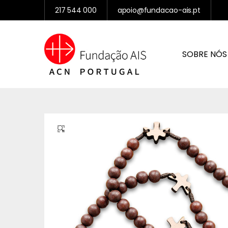
217 544 000
apoio@fundacao-ais.pt
SOBRE NÓS
🔍