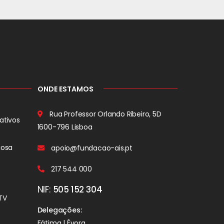
ONDE ESTAMOS
Rua Professor Orlando Ribeiro, 5D
ativos
1600-796 Lisboa
iosa
apoio@fundacao-ais.pt
217 544 000
NIF:
505 152 304
TV
Delegações:
Fátima | Évora