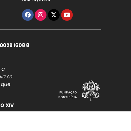
0029 1608 8
 a
la se
 que
O XIV