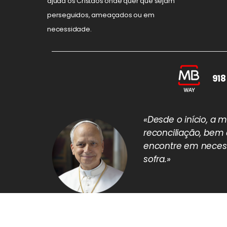
ajuda os Cristãos onde quer que sejam
perseguidos, ameaçados ou em
necessidade.
918
«Desde o início, a
reconciliação, bem
encontre em necess
sofra.»