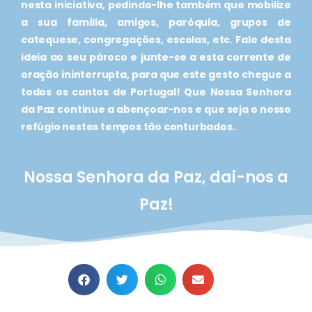
nesta iniciativa, pedindo-lhe também que mobilize
a sua família, amigos, paróquia, grupos de
catequese, congregações, escolas, etc. Fale desta
ideia ao seu pároco e junte-se a esta corrente de
oração ininterrupta, para que este gesto chegue a
todos os cantos de Portugal! Que Nossa Senhora
da Paz continue a abençoar-nos e que seja o nosso
refúgio nestes tempos tão conturbados.
Nossa Senhora da Paz, dai-nos a
Paz!