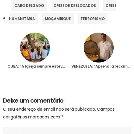
CABO DELGADO
CRISE DE DESLOCADOS
CRISE
HUMANITÁRIA
MOÇAMBIQUE
TERRORISMO
CUBA: “A Igreja sempre esteve ao lado do povo, acompanhando-o, servindo-o e amando-o”, afirma sacerdote à Fundação AIS
VENEZUELA: “Aprendi a reconhecer Deus no rosto de quem sofre”, diz Tony Pereira, voluntário na Igreja de Maiquetía
Deixe um comentário
O seu endereço de email não será publicado.
Campos
obrigatórios marcados com
*