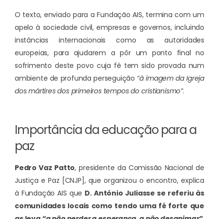
O texto, enviado para a Fundação AIS, termina com um
apelo à sociedade civil, empresas e governos, incluindo
instâncias internacionais como as autoridades
europeias, para ajudarem a pôr um ponto final no
sofrimento deste povo cuja fé tem sido provada num
ambiente de profunda perseguição
“à imagem da Igreja
dos mártires dos primeiros tempos do cristianismo”
.
Importância da educação para a
paz
Pedro Vaz Patto
, presidente da Comissão Nacional de
Justiça e Paz [CNJP], que organizou o encontro, explica
à Fundação AIS que
D. António Juliasse se referiu às
comunidades locais como tendo uma fé forte que
as leva
“a não perder a esperança, a não desanimar”
,