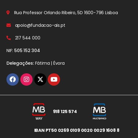
Rua Professor Orlando Ribeiro, 5D
1600-796 Lisboa
apoio@fundacao-ais.pt
217 544 000
NIF:
505 152 304
Delegações:
Fátima | Évora
918 125 574
IBAN PT50 0269 0109 0020 0029 1608 8