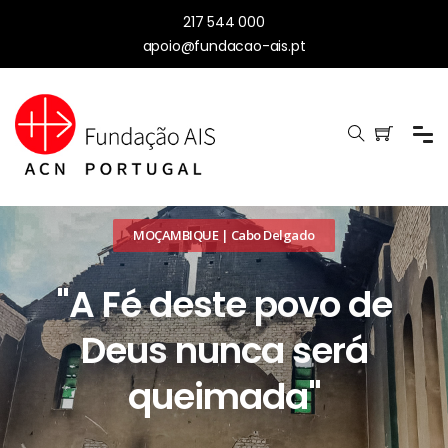
217 544 000
apoio@fundacao-ais.pt
MOÇAMBIQUE | Cabo Delgado
"A Fé deste povo de
Deus
nunca será
queimada"