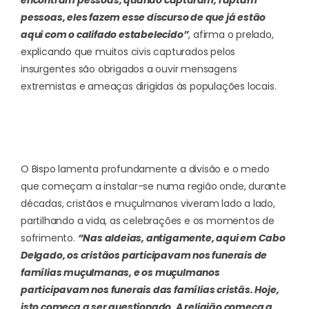
encontram pessoas, quando capturam, raptam
pessoas, eles fazem esse discurso de que já estão
aqui com o califado estabelecido”
, afirma o prelado,
explicando que muitos civis capturados pelos
insurgentes são obrigados a ouvir mensagens
extremistas e ameaças dirigidas às populações locais.
O Bispo lamenta profundamente a divisão e o medo
que começam a instalar-se numa região onde, durante
décadas, cristãos e muçulmanos viveram lado a lado,
partilhando a vida, as celebrações e os momentos de
sofrimento.
“Nas aldeias, antigamente, aqui em Cabo
Delgado, os cristãos participavam nos funerais de
famílias muçulmanas, e os muçulmanos
participavam nos funerais das famílias cristãs. Hoje,
isto começa a ser questionado. A religião começa a