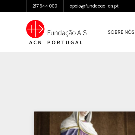
217 544 000
apoio@fundacao-ais.pt
SOBRE NÓS