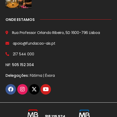
ONDE ESTAMOS
Rua Professor Orlando Ribeiro, 5D
1600-796 Lisboa
apoio@fundacao-ais.pt
217 544 000
NIF:
505 152 304
Delegações:
Fátima | Évora
918 125 574