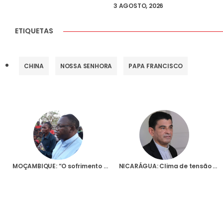
3 AGOSTO, 2026
ETIQUETAS
CHINA
NOSSA SENHORA
PAPA FRANCISCO
MOÇAMBIQUE: “O sofrimento continua”, diz D Juliasse, que tomou posse como Bispo de Pemba, pedindo ajuda para Cabo Delgado
NICARÁGUA: Clima de tensão com bispo em greve de fome e governo a encerrar TV da Conferência Episcopal