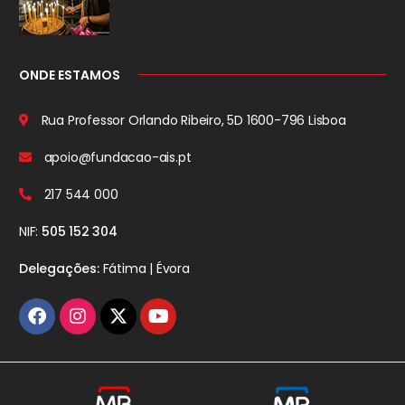
ONDE ESTAMOS
Rua Professor Orlando Ribeiro, 5D
1600-796 Lisboa
apoio@fundacao-ais.pt
217 544 000
NIF:
505 152 304
Delegações:
Fátima | Évora