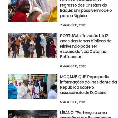
regresso dos Cristãos do
Iraque: um possível modelo
para a Nigéria
7 AGOSTO, 2026
PORTUGAL: “Invasão há 12
anos das terras bíblicas de
Nínive não pode ser
esquecida”, diz Catarina
Bettencourt
6 AGOSTO, 2026
MOÇAMBIQUE: Papa pediu
informações ao Presidente da
República sobre o
assassinato de D. Osório
5 AGOSTO, 2026
LÍBANO: “Pertenço a uma
geração que não conheceu