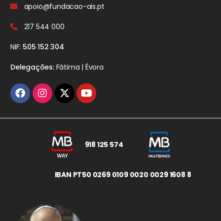
apoio@fundacao-ais.pt
217 544 000
NIF:
505 152 304
Delegações:
Fátima | Évora
918 125 574
IBAN PT50 0269 0109 0020 0029 1608 8