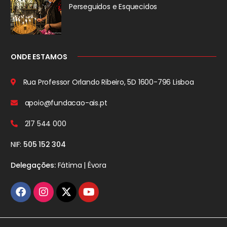
Perseguidos
e Esquecidos
ONDE ESTAMOS
Rua Professor Orlando Ribeiro, 5D
1600-796 Lisboa
apoio@fundacao-ais.pt
217 544 000
NIF:
505 152 304
Delegações:
Fátima | Évora