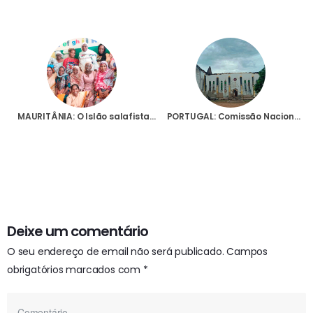
MAURITÂNIA: O Islão salafista, “que não vê com bons olhos a Igreja”, está a crescer no país, denuncia D. Victor Ndione
PORTUGAL: Comissão Nacional de Justiça e Paz condena ataque terrorista a missão católica em Moçambique
Deixe um comentário
O seu endereço de email não será publicado.
Campos
obrigatórios marcados com
*