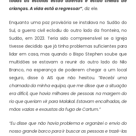
todas as escolas estão abertas e estão cheias de
crianças. A vida está a regressar”
, diz ele.
Enquanto uma paz provisória se instalava no Sudão do
Sul, a guerra civil eclodiu do outro lado da fronteira, no
Sudão, em 2023. Teria sido compreensível se a Igreja
tivesse decidido que já tinha problemas suficientes para
lidar em casa, mas quando o Bispo Stephen soube que
multidões se estavam a reunir do outro lado do Nilo
Branco, na esperança de poderem chegar a um local
seguro, disse à AIS que não hesitou.
“Recebi uma
chamada da minha equipa, que me disse que a situação
era difícil, que havia milhares de pessoas na margem do
rio que queriam vir para Malakal. Estavam encalhadas, de
mãos vazias e exaustas da fuga de Cartum.”
“Eu disse que não havia problema e organizei o envio do
nosso grande barco para ir buscar as pessoas e trazê-las