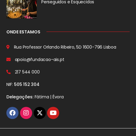
Perseguidos
e Esquecidos
ONDE ESTAMOS
Rua Professor Orlando Ribeiro, 5D
1600-796 Lisboa
apoio@fundacao-ais.pt
217 544 000
NIF:
505 152 304
Delegações:
Fátima | Évora