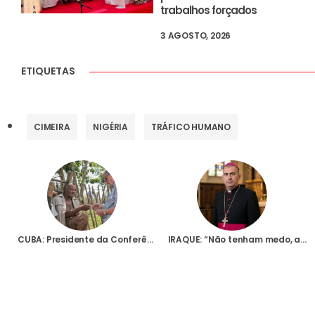
trabalhos forçados
3 AGOSTO, 2026
ETIQUETAS
CIMEIRA
NIGÉRIA
TRÁFICO HUMANO
CUBA: Presidente da Conferência Episcopal diz que este é “o momento mais triste” da sua pátria
IRAQUE: “Não tenham medo, acreditem”, diz, em entrevista à AIS, o novo Patriarca caldeu, Amel Shamon Nona