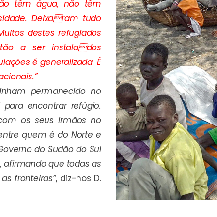
não têm água, não têm
sidade. Deixaram tudo
 Muitos destes refugiados
ão a ser instalados
lações é generalizada. É
acionais.”
tinham permanecido no
 para encontrar refúgio.
e com os seus irmãos no
entre quem é do Norte e
 Governo do Sudão do Sul
, afirmando que todas as
as fronteiras”
, diz-nos D.