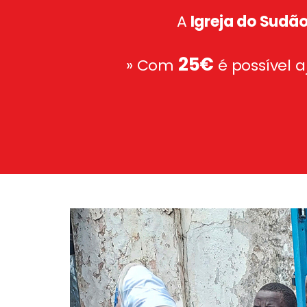
A
Igreja do Sudão
25€
» Com
é possível 