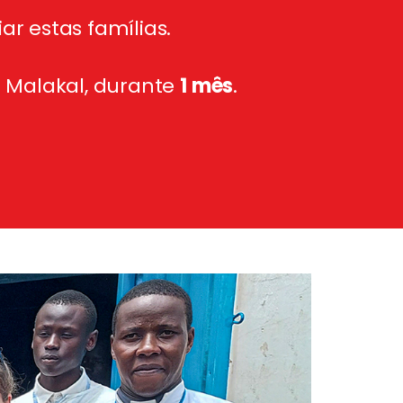
r estas famílias.
 Malakal, durante
1 mês
.