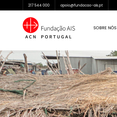
217 544 000
apoio@fundacao-ais.pt
SOBRE NÓS