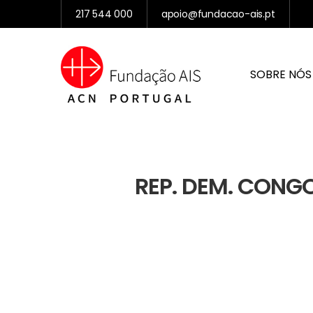
217 544 000
apoio@fundacao-ais.pt
SOBRE NÓS
REP. DEM. CONGO