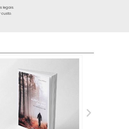
 legais.
 custo.