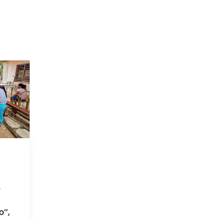
,
o”,