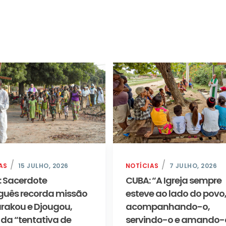
AS
15 JULHO, 2026
NOTÍCIAS
7 JULHO, 2026
: Sacerdote
CUBA: “A Igreja sempre
guês recorda missão
esteve ao lado do povo
rakou e Djougou,
acompanhando-o,
 da “tentativa de
servindo-o e amando-