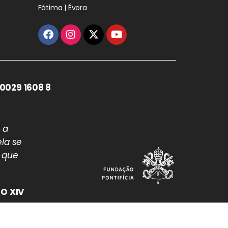
Fátima | Évora
0029 1608 8
 a
la se
 que
O XIV