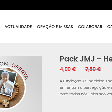
ACTUALIDADE
ORAÇÃO E MISSAS
COLABORAR
C
Pack JMJ – He
4,00
€
7,50
€
A Fundação AIS participou na
enfrentam a perseguição e 
para todos nós… eles são ve