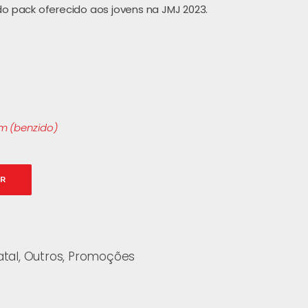
do pack oferecido aos jovens na JMJ 2023.
m (benzido)
AR
tal
,
Outros
,
Promoções