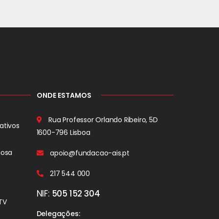
ONDE ESTAMOS
Rua Professor Orlando Ribeiro, 5D
ativos
1600-796 Lisboa
iosa
apoio@fundacao-ais.pt
217 544 000
NIF:
505 152 304
TV
Delegações: