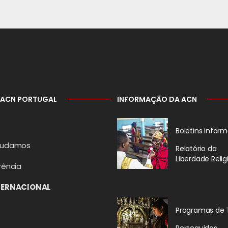
 ACN PORTUGAL
INFORMAÇÃO DA ACN
Boletins Inform
judamos
Relatório da
Liberdade Relig
rência
TERNACIONAL
Programas de 