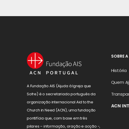
SOBRE A
História
Quem A
A Fundação AIS (Ajuda à Igreja que
Transpa
Sofre) é o secretariado português da
organização internacional Aid to the
ACN IN
Church in Need (ACN), uma fundação
pontifícia que, com base em três
pilares – informação, oração e acção -,