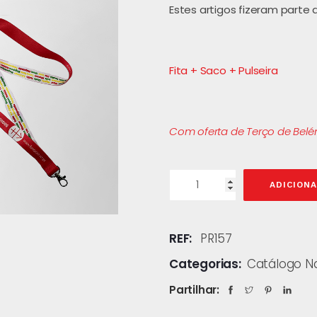
Estes artigos fizeram parte 
Fita + Saco + Pulseira
Com oferta de Terço de Belé
ADICION
REF:
PR157
Categorias:
Catálogo Na
Partilhar: