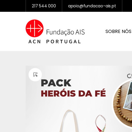
217 544 000
apoio@fundacao-ais.pt
SOBRE NÓS
🔍