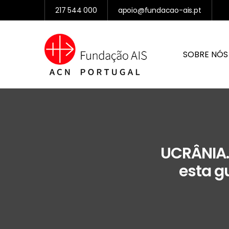
217 544 000
apoio@fundacao-ais.pt
SOBRE NÓS
UCRÂNIA.
esta gu