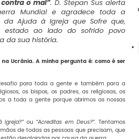
 contra o mal”
. D. Stepan Sus alerta
uerra Mundial e agradece toda a
s da Ajuda à Igreja que Sofre que,
m estado ao lado do sofrido povo
 da sua história.
a na Ucrânia. A minha pergunta é: como é ser
desafio para toda a gente e também para a
ligiosos, os bispos, os padres, as religiosas, os
mos a toda a gente porque abrimos as nossas
à igreja?”
ou
“Acreditas em Deus?”
. Tentamos
 irmãos de todas as pessoas que precisam, que
e estão desalojadas por causa da guerra.