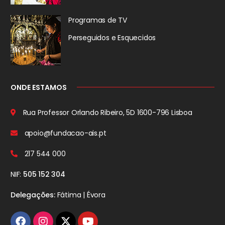
Programas de TV
Perseguidos
e Esquecidos
ONDE ESTAMOS
Rua Professor Orlando Ribeiro, 5D
1600-796 Lisboa
apoio@fundacao-ais.pt
217 544 000
NIF:
505 152 304
Delegações:
Fátima | Évora