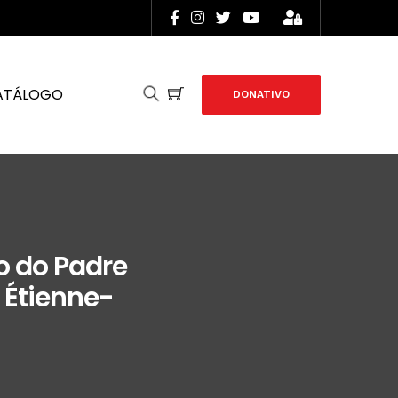
ATÁLOGO
DONATIVO
o do Padre
 Étienne-