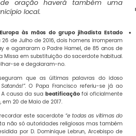
a de oração haverá também uma
cípio local.
 Europa às mãos do grupo jihadista Estado
a 26 de Julho de 2016, dois homens irromperam
ray e agarraram o Padre Hamel, de 85 anos de
a Missa em substituição do sacerdote habitual.
oelhar-se e degolaram-no.
seguram que as últimas palavras do idoso
 Satanás!”
. O Papa Francisco referiu-se já ao
A causa da sua
beatificação
foi oficialmente
, em 20 de Maio de 2017.
 recordar este sacerdote
“e todas as vítimas do
a não só autoridades religiosas mas também
esidida por D. Dominique Lebrun, Arcebispo de