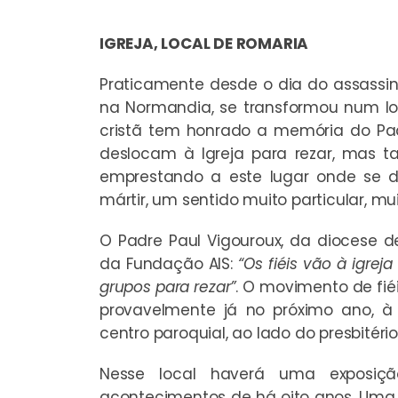
IGREJA, LOCAL DE ROMARIA
Praticamente desde o dia do assassin
na Normandia, se transformou num lo
cristã tem honrado a memória do Pa
deslocam à Igreja para rezar, mas 
emprestando a este lugar onde se 
mártir, um sentido muito particular, mui
O Padre Paul Vigouroux, da diocese de
da Fundação AIS:
“Os fiéis vão à igre
grupos para rezar”
. O movimento de fié
provavelmente já no próximo ano, à
centro paroquial, ao lado do presbitéri
Nesse local haverá uma exposiç
acontecimentos de há oito anos. Uma 