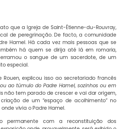
ato que a Igreja de Saint-Étienne-du-Rouvray,
cal de peregrinação. De facto, a comunidade
dre Hamel. Há cada vez mais pessoas que se
também há quem se dirija até lá em romaria,
derramou o sangue de um sacerdote, de um
to especial.
 Rouen, explicou isso ao secretariado francês
ja ou ao túmulo do Padre Hamel, sozinhos ou em
is não tem parado de crescer e vai dar origem,
 criação de um “espaço de acolhimento” no
o onde vivia o Padre Hamel.
ão permanente com a reconstituição dos
exposição onde, provavelmente, será exibido o