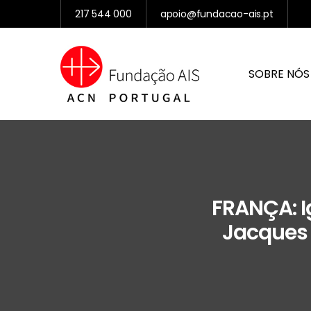
217 544 000
apoio@fundacao-ais.pt
SOBRE NÓS
FRANÇA: I
Jacques 