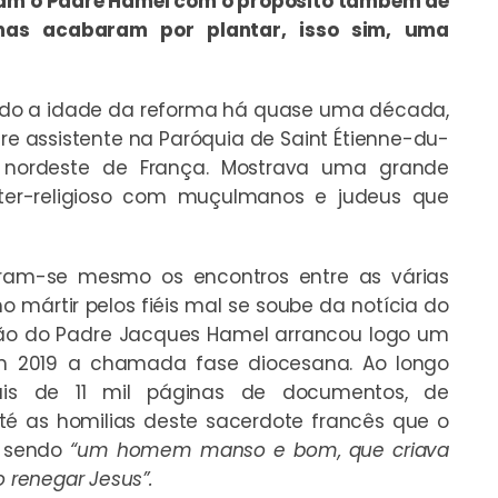
m o Padre Hamel com o propósito também de
mas acabaram por plantar, isso sim, uma
ado a idade da reforma há quase uma década,
e assistente na Paróquia de Saint Étienne-du-
 nordeste de França. Mostrava uma grande
ter-religioso com muçulmanos e judeus que
caram-se mesmo os encontros entre as várias
o mártir pelos fiéis mal se soube da notícia do
ação do Padre Jacques Hamel arrancou logo um
m 2019 a chamada fase diocesana. Ao longo
ais de 11 mil páginas de documentos, de
até as homilias deste sacerdote francês que o
o sendo
“um homem manso e bom, que criava
 renegar Jesus”.