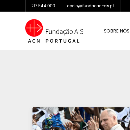
217 544 000
apoio@fundacao-ais.pt
SOBRE NÓS