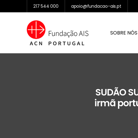
217 544 000
apoio@fundacao-ais.pt
SOBRE NÓS
SUDÃO SUL
irmã port