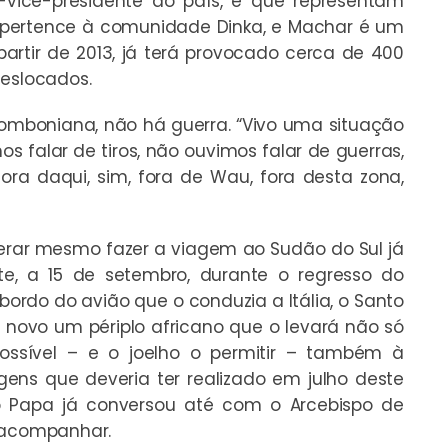
-vice-presidente do país, e que representam
ir pertence à comunidade Dinka, e Machar é um
 partir de 2013, já terá provocado cerca de 400
deslocados.
omboniana, não há guerra. “Vivo uma situação
s falar de tiros, não ouvimos falar de guerras,
ora daqui, sim, fora de Wau, fora desta zona,
erar mesmo fazer a viagem ao Sudão do Sul já
e, a 15 de setembro, durante o regresso do
bordo do avião que o conduzia a Itália, o Santo
 novo um périplo africano que o levará não só
ssível – e o joelho o permitir – também à
ens que deveria ter realizado em julho deste
 o Papa já conversou até com o Arcebispo de
á acompanhar.