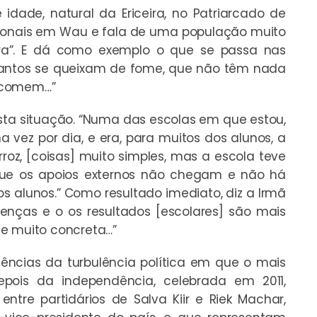
 idade, natural da Ericeira, no Patriarcado de
acionais em Wau e fala de uma população muito
ra”. E dá como exemplo o que se passa nas
uantos se queixam de fome, que não têm nada
o comem…”
nesta situação. “Numa das escolas em que estou,
vez por dia, e era, para muitos dos alunos, a
oz, [coisas] muito simples, mas a escola teve
rque os apoios externos não chegam e não há
s alunos.” Como resultado imediato, diz a Irmã
enças e o os resultados [escolares] são mais
te muito concreta…”
ências da turbulência política em que o mais
pois da independência, celebrada em 2011,
entre partidários de Salva Kiir e Riek Machar,