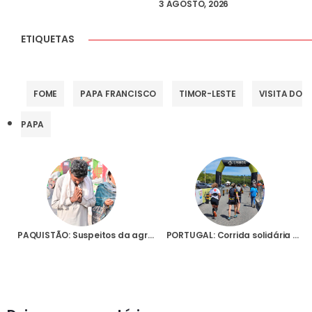
3 AGOSTO, 2026
ETIQUETAS
FOME
PAPA FRANCISCO
TIMOR-LESTE
VISITA DO
PAPA
PAQUISTÃO: Suspeitos da agressão que causou a morte a cristão em Sargodha foram libertados sob fiança
PORTUGAL: Corrida solidária de uma cabeleireira pelos cristãos de Cabo Delgado juntou mais de 5 mil euros em donativos