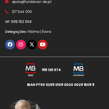
apoio@fundacao-ais.pt
217 544 000
NIF:
505 152 304
Delegações:
Fátima | Évora
918 125 574
IBAN PT50 0269 0109 0020 0029 1608 8