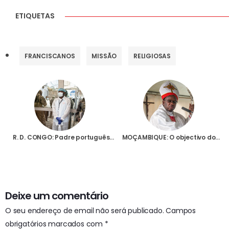
ETIQUETAS
FRANCISCANOS
MISSÃO
RELIGIOSAS
R. D. CONGO: Padre português alerta para surto de Ébola no leste do país que atinge sobretudo as “populações pobres”
MOÇAMBIQUE: O objectivo dos terroristas “é construir um califado”, diz Bispo de Pemba à Fundação AIS
Deixe um comentário
O seu endereço de email não será publicado.
Campos
obrigatórios marcados com
*