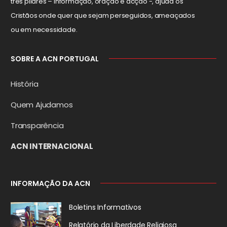
três pilares – informação, oração e acção -, ajuda os
Cristãos onde quer que sejam perseguidos, ameaçados
ou em necessidade.
SOBRE A ACN PORTUGAL
História
Quem Ajudamos
Transparência
ACN INTERNACIONAL
INFORMAÇÃO DA ACN
Boletins Informativos
Relatório da
Liberdade Religiosa