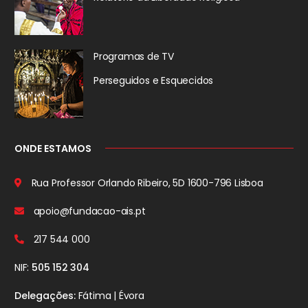
Programas de TV
Perseguidos
e Esquecidos
ONDE ESTAMOS
Rua Professor Orlando Ribeiro, 5D
1600-796 Lisboa
apoio@fundacao-ais.pt
217 544 000
NIF:
505 152 304
Delegações:
Fátima | Évora