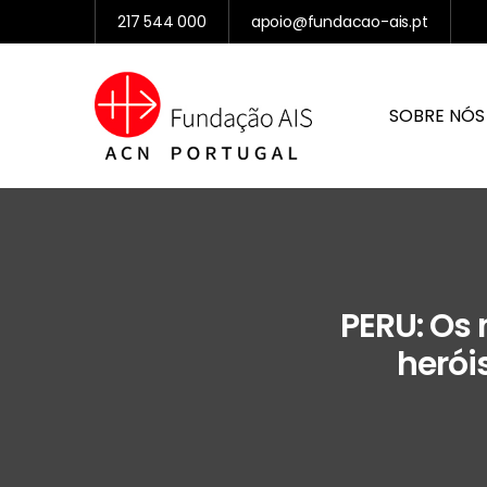
217 544 000
apoio@fundacao-ais.pt
SOBRE NÓS
PERU: Os 
herói