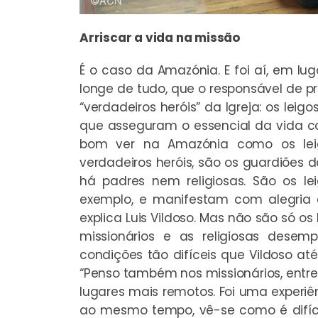
Arriscar a vida na missão
É o caso da Amazónia. E foi aí, em lug
longe de tudo, que o responsável de p
“verdadeiros heróis” da Igreja: os leig
que asseguram o essencial da vida co
bom ver na Amazónia como os leig
verdadeiros heróis, são os guardiõe
há padres nem religiosas. São os le
exemplo, e manifestam com alegria 
explica Luis Vildoso. Mas não são só os 
missionários e as religiosas dese
condições tão difíceis que Vildoso at
“Penso também nos missionários, entre
lugares mais remotos. Foi uma experiê
ao mesmo tempo, vê-se como é difíci