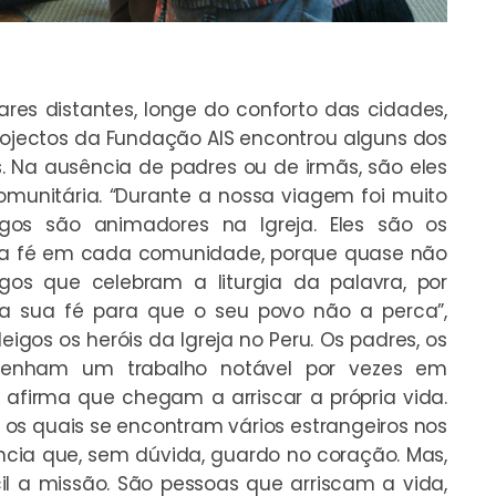
ares distantes, longe do conforto das cidades,
rojectos da Fundação AIS encontrou alguns dos
os. Na ausência de padres ou de irmãs, são eles
munitária. “Durante a nossa viagem foi muito
os são animadores na Igreja. Eles são os
s da fé em cada comunidade, porque quase não
igos que celebram a liturgia da palavra, por
a sua fé para que o seu povo não a perca”,
leigos os heróis da Igreja no Peru. Os padres, os
mpenham um trabalho notável por vezes em
é afirma que chegam a arriscar a própria vida.
 os quais se encontram vários estrangeiros nos
ncia que, sem dúvida, guardo no coração. Mas,
l a missão. São pessoas que arriscam a vida,