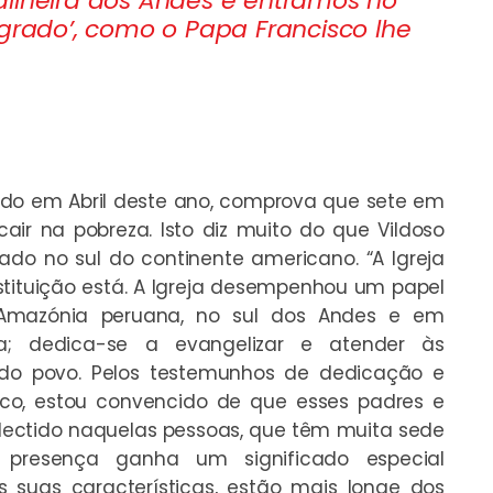
dilheira dos Andes e entrámos no
agrado’, como o Papa Francisco lhe
cado em Abril deste ano, comprova que sete em
ir na pobreza. Isto diz muito do que Vildoso
ado no sul do continente americano. “A Igreja
tituição está. A Igreja desempenhou um papel
Amazónia peruana, no sul dos Andes e em
a; dedica-se a evangelizar e atender às
s do povo. Pelos testemunhos de dedicação e
co, estou convencido de que esses padres e
flectido naquelas pessoas, que têm muita sede
a presença ganha um significado especial
s suas características, estão mais longe dos