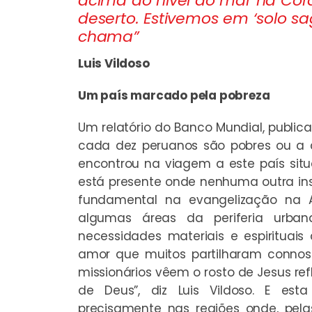
acima do nível do mar na Cor
deserto. Estivemos em ‘solo s
chama”
Luis Vildoso
Um país marcado pela pobreza
Um relatório do Banco Mundial, publi
cada dez peruanos são pobres ou a ca
encontrou na viagem a este país situ
está presente onde nenhuma outra ins
fundamental na evangelização na 
algumas áreas da periferia urban
necessidades materiais e espirituai
amor que muitos partilharam connos
missionários vêem o rosto de Jesus re
de Deus”, diz Luis Vildoso. E est
precisamente nas regiões onde, pela