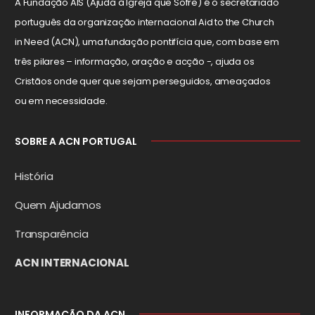
A Fundação AIS (Ajuda à Igreja que Sofre) é o secretariado
português da organização internacional Aid to the Church
in Need (ACN), uma fundação pontifícia que, com base em
três pilares – informação, oração e acção -, ajuda os
Cristãos onde quer que sejam perseguidos, ameaçados
ou em necessidade.
SOBRE A ACN PORTUGAL
História
Quem Ajudamos
Transparência
ACN INTERNACIONAL
INFORMAÇÃO DA ACN