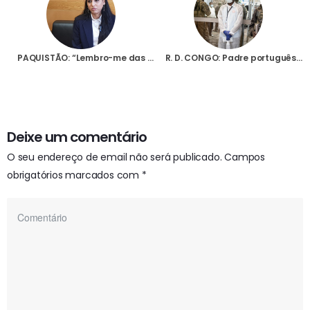
PAQUISTÃO: “Lembro-me das lágrimas das pessoas”, diz jovem cristã ao recordar os ataques em Jaranwala
R. D. CONGO: Padre português alerta para surto de Ébola no leste do país que atinge sobretudo as “populações pobres”
Deixe um comentário
O seu endereço de email não será publicado.
Campos
obrigatórios marcados com
*