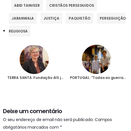
ABID TANVEER
CRISTÃOS PERSEGUIDOS
JARANWALA
JUSTIÇA
PAQUISTÃO
PERSEGUIÇÃO
RELIGIOSA
TERRA SANTA: Fundação AIS junta-se ao Papa Francisco num apelo às orações de todos pela paz
PORTUGAL: “Todas as guerras vão estar no centro da oração do Terço com as crianças”, diz directora da Fundação AIS
Deixe um comentário
O seu endereço de email não será publicado.
Campos
obrigatórios marcados com
*