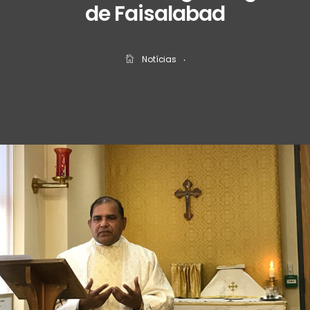
de Faisalabad
Notícias
‧