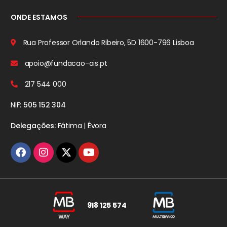
ONDE ESTAMOS
Rua Professor Orlando Ribeiro, 5D
1600-796 Lisboa
apoio@fundacao-ais.pt
217 544 000
NIF:
505 152 304
Delegações:
Fátima | Évora
918 125 574