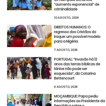
“aumento exponencial” de
criminalidade
10 AGOSTO, 2026
DIREITOS HUMANOS: O
regresso dos Cristãos do
Iraque: um possível modelo
para a Nigéria
7 AGOSTO, 2026
PORTUGAL: “Invasão há 12
anos das terras bíblicas de
Nínive não pode ser
esquecida”, diz Catarina
Bettencourt
6 AGOSTO, 2026
MOÇAMBIQUE: Papa pediu
informações ao Presidente da
República sobre o