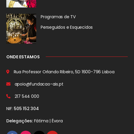
Programas de TV
Perseguidos
e Esquecidos
ONDE ESTAMOS
Rua Professor Orlando Ribeiro, 5D
1600-796 Lisboa
apoio@fundacao-ais.pt
217 544 000
NIF:
505 152 304
Delegações:
Fátima | Évora