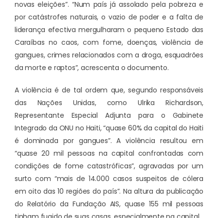
novas eleições”. “Num país já assolado pela pobreza e
por catástrofes naturais, o vazio de poder e a falta de
liderança efectiva mergulharam o pequeno Estado das
Caraíbas no caos, com fome, doenças, violência de
gangues, crimes relacionados com a droga, esquadrões
da morte e raptos”, acrescenta o documento.
A violência é de tal ordem que, segundo responsáveis
das Nações Unidas, como Ulrika Richardson,
Representante Especial Adjunta para o Gabinete
Integrado da ONU no Haiti, “quase 60% da capital do Haiti
é dominada por gangues”. A violência resultou em
“quase 20 mil pessoas na capital confrontadas com
condições de fome catastróficas”, agravadas por um
surto com “mais de 14.000 casos suspeitos de cólera
em oito das 10 regiões do país”. Na altura da publicação
do Relatório da Fundação AIS, quase 155 mil pessoas
tinham fugido de suas casas, especialmente na capital.