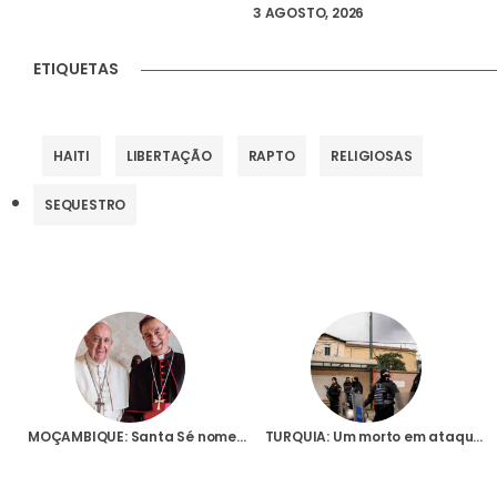
3 AGOSTO, 2026
ETIQUETAS
HAITI
LIBERTAÇÃO
RAPTO
RELIGIOSAS
SEQUESTRO
MOÇAMBIQUE: Santa Sé nomeia novo Núncio para o país numa altura em que os terroristas voltam a atacar em Cabo Delgado
TURQUIA: Um morto em ataque armado neste domingo numa igreja católica na cidade de Istambul