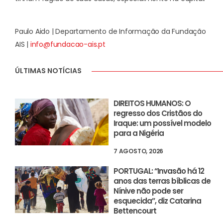
Paulo Aido | Departamento de Informação da Fundação
AIS |
info@fundacao-ais.pt
ÚLTIMAS NOTÍCIAS
DIREITOS HUMANOS: O
regresso dos Cristãos do
Iraque: um possível modelo
para a Nigéria
7 AGOSTO, 2026
PORTUGAL: “Invasão há 12
anos das terras bíblicas de
Nínive não pode ser
esquecida”, diz Catarina
Bettencourt