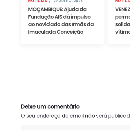
NOTÍCIAS
29 JULHO, 2026
NOTÍCI
MOÇAMBIQUE: Ajuda da
VENEZ
Fundação AIS dá impulso
perma
ao noviciado das Irmãs da
solid
Imaculada Conceição
vítim
Deixe um comentário
O seu endereço de email não será publicad