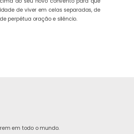
e cima do seu novo convento para que
idade de viver em celas separadas, de
e perpétua oração e silêncio.
ofrem em todo o mundo.