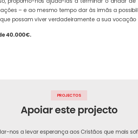
isso, propomo-nos ajudá-las a terminar o andar d
ações – e ao mesmo tempo dar às irmãs a possibil
 que possam viver verdadeiramente a sua vocação d
de 40.000€.
PROJECTOS
Apoiar este projecto
udar-nos a levar esperança aos Cristãos que mais s