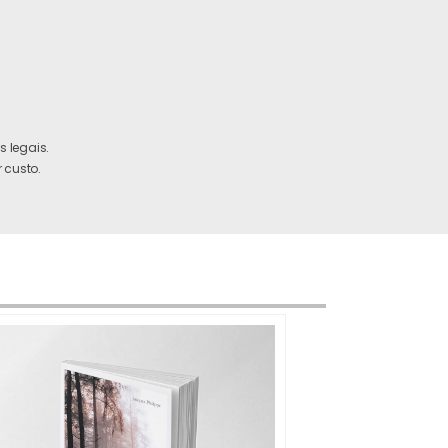
 legais.
 custo.