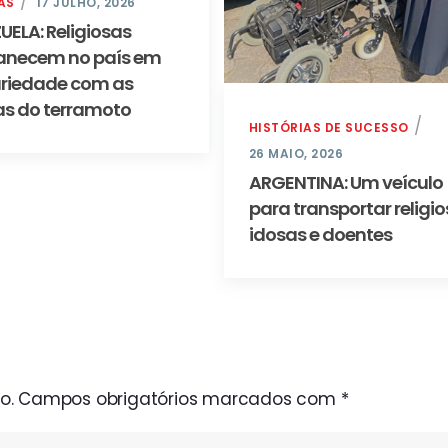
AS
17 JULHO, 2026
UELA: Religiosas
necem no país em
ariedade com as
as do terramoto
HISTÓRIAS DE SUCESSO
26 MAIO, 2026
ARGENTINA: Um veículo
para transportar religi
idosas e doentes
o.
Campos obrigatórios marcados com
*