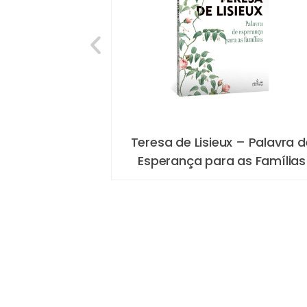
 – Palavra de
O Meu Presépio
as Famílias