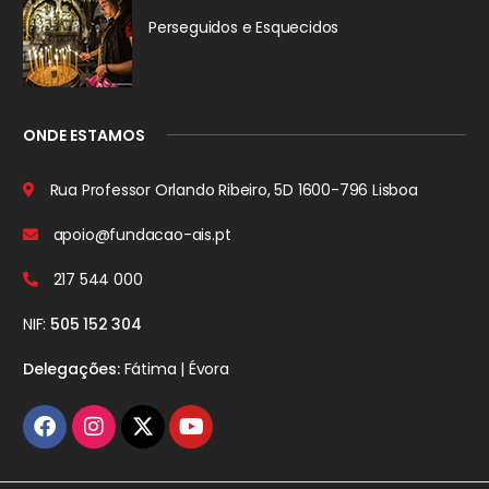
Perseguidos
e Esquecidos
ONDE ESTAMOS
Rua Professor Orlando Ribeiro, 5D
1600-796 Lisboa
apoio@fundacao-ais.pt
217 544 000
NIF:
505 152 304
Delegações:
Fátima | Évora