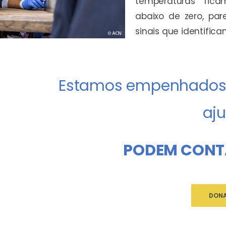
temperaturas fic
abaixo de zero, pa
sinais que identifica
Estamos empenhados 
aju
PODEM CONT
DONA