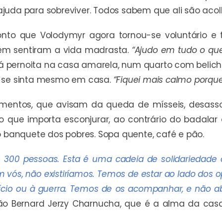
juda para sobreviver. Todos sabem que ali são acol
nto que Volodymyr agora tornou-se voluntário e t
ém sentiram a vida madrasta.
“Ajudo em tudo o que
 já pernoita na casa amarela, num quarto com belich
z se sinta mesmo em casa.
“Fiquei mais calmo porque
mentos, que avisam da queda de mísseis, desass
 que importa esconjurar, ao contrário do badalar
o banquete dos pobres. Sopa quente, café e pão.
300 pessoas. Esta é uma cadeia de solidariedade 
ós, não existiríamos. Temos de estar ao lado dos opr
ício ou à guerra. Temos de os acompanhar, e não a
rmão Bernard Jerzy Charnucha, que é a alma da cas