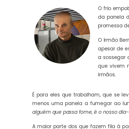
O frio empob
da panela d
promessa de
O Irmão Ber
apesar de es
a sossegar 
que vivem n
irmãos.
É para eles que trabalham, que se le
menos uma panela a fumegar ao lum
alguém que passa fome, é o nosso dia-a
A maior parte dos que fazem fila à p