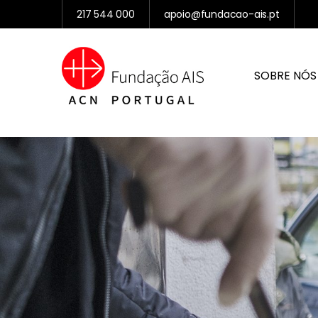
217 544 000
apoio@fundacao-ais.pt
SOBRE NÓS