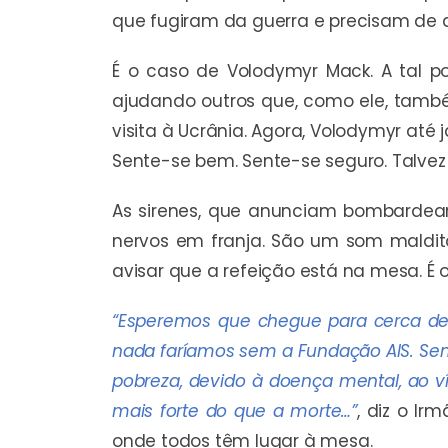
que fugiram da guerra e precisam de a
É o caso de Volodymyr Mack. A tal po
ajudando outros que, como ele, tamb
visita à Ucrânia. Agora, Volodymyr até
Sente-se bem. Sente-se seguro. Talve
As sirenes, que anunciam bombardea
nervos em franja. São um som maldito
avisar que a refeição está na mesa. É 
“Esperemos que chegue para cerca de 
nada faríamos sem a Fundação AIS. Sem v
pobreza, devido à doença mental, ao v
mais forte do que a morte…”
, diz o I
onde todos têm lugar à mesa.