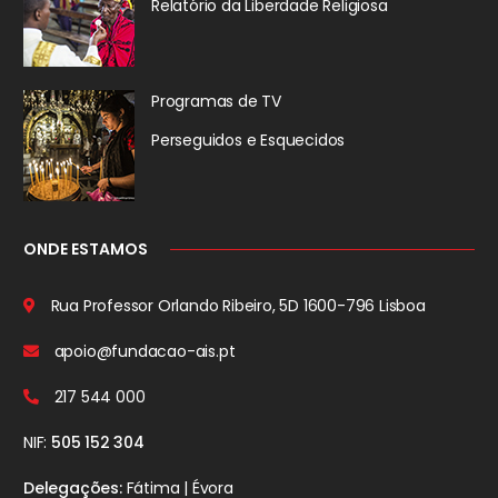
Relatório da
Liberdade Religiosa
Programas de TV
Perseguidos
e Esquecidos
ONDE ESTAMOS
Rua Professor Orlando Ribeiro, 5D
1600-796 Lisboa
apoio@fundacao-ais.pt
217 544 000
NIF:
505 152 304
Delegações:
Fátima | Évora