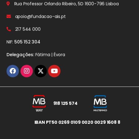
Rua Professor Orlando Ribeiro, 5D
1600-796 Lisboa
apoio@fundacao-ais.pt
217 544 000
NIF:
505 152 304
Delegações:
Fátima | Évora
918 125 574
IBAN PT50 0269 0109 0020 0029 1608 8