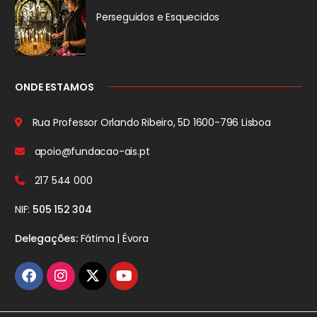
Perseguidos
e Esquecidos
ONDE ESTAMOS
Rua Professor Orlando Ribeiro, 5D
1600-796 Lisboa
apoio@fundacao-ais.pt
217 544 000
NIF:
505 152 304
Delegações:
Fátima | Évora