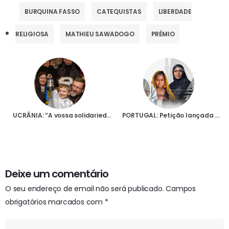
BURQUINA FASSO
CATEQUISTAS
LIBERDADE
RELIGIOSA
MATHIEU SAWADOGO
PRÉMIO
UCRÂNIA: “A vossa solidariedade salva vidas”, diz Arcebispo de Kyiv sobre a ajuda dada ao seu país através da Fundação AIS
PORTUGAL: Petição lançada pela Fundação AIS em defesa da liberdade religiosa já obteve centenas de assinaturas
Deixe um comentário
O seu endereço de email não será publicado.
Campos
obrigatórios marcados com
*