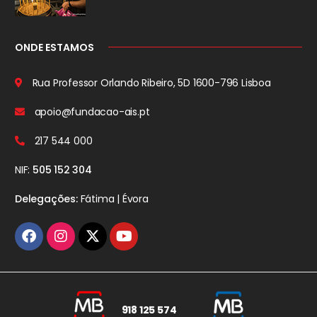
ONDE ESTAMOS
Rua Professor Orlando Ribeiro, 5D
1600-796 Lisboa
apoio@fundacao-ais.pt
217 544 000
NIF:
505 152 304
Delegações:
Fátima | Évora
918 125 574