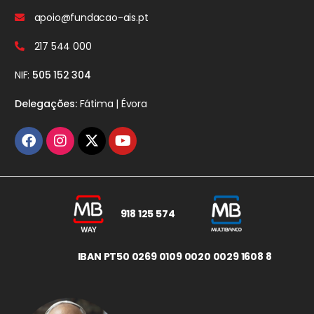
apoio@fundacao-ais.pt
217 544 000
NIF:
505 152 304
Delegações:
Fátima | Évora
918 125 574
IBAN PT50 0269 0109 0020 0029 1608 8