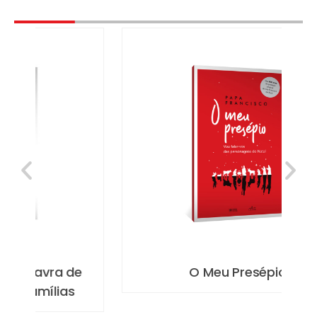
e
O Meu Presépio