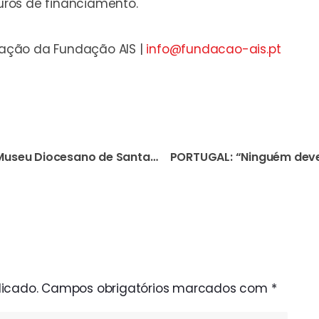
ros de financiamento.
mação da Fundação AIS |
info@fundacao-ais.pt
PORTUGAL: Exposição do Museu Diocesano de Santarém sobre os cristãos perseguidos, “não vai deixar ninguém indiferente”
icado.
Campos obrigatórios marcados com
*