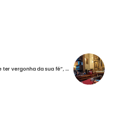
PORTUGAL: “Ninguém deve ter vergonha da sua fé”, diz Bispo do Funchal em iniciativa da Fundação AIS na Madeira