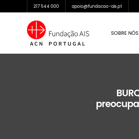
217 544 000
apoio@fundacao-ais.pt
SOBRE NÓS
BURQ
preocupaç