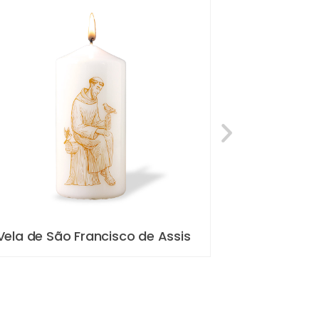
Vela de São Francisco de Assis
PADRE PIO |