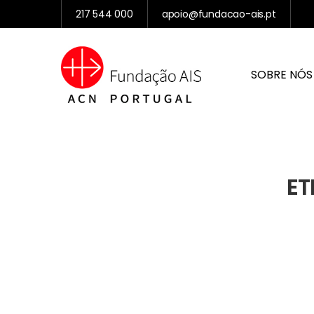
217 544 000
apoio@fundacao-ais.pt
SOBRE NÓS
ET