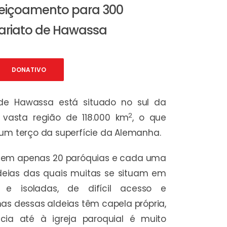
feiçoamento para 300
cariato de Hawassa
DONATIVO
 de Hawassa está situado no sul da
2
 vasta região de 118.000 km
, o que
um terço da superfície da Alemanha.
do em apenas 20 paróquias e cada uma
ldeias das quais muitas se situam em
e isoladas, de difícil acesso e
as dessas aldeias têm capela própria,
ia até à igreja paroquial é muito