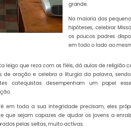
grande.
Na maioria das pequenas
hipóteses, celebrar Mis
os poucos padres dispo
em todo o lado ao mes
 leigo que reza com os fiéis, dá aulas de religião c
as de oração e celebra a liturgia da palavra, send
Estes catequistas desempenham um papel ess
ção.
 fé em toda a sua integridade precisam, eles pró
te que sejam capazes de ajudar os jovens a enrai
rados pelas seitas, muito activas.