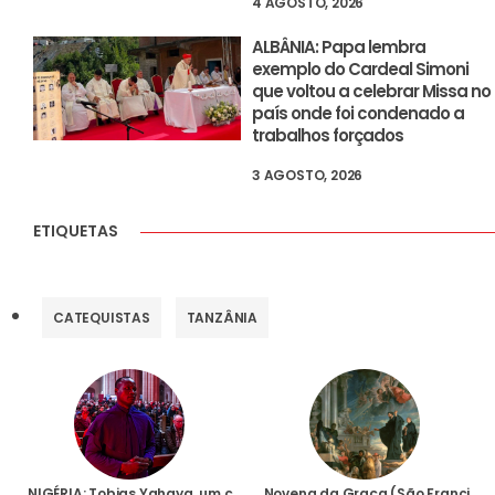
4 AGOSTO, 2026
ALBÂNIA: Papa lembra
exemplo do Cardeal Simoni
que voltou a celebrar Missa no
país onde foi condenado a
trabalhos forçados
3 AGOSTO, 2026
ETIQUETAS
CATEQUISTAS
TANZÂNIA
NIGÉRIA: Tobias Yahaya, um catequista que perdoou e abraçou em pleno Tribunal o homem que o tentou matar
Novena da Graça (São Francisco Xavier)