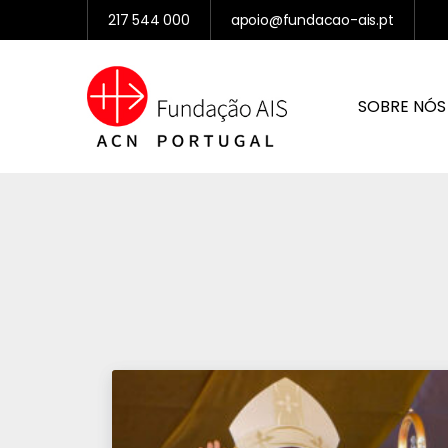
217 544 000
apoio@fundacao-ais.pt
SOBRE NÓS