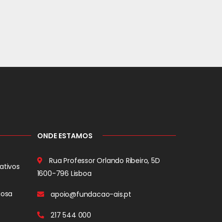
ONDE ESTAMOS
Rua Professor Orlando Ribeiro, 5D
ativos
1600-796 Lisboa
iosa
apoio@fundacao-ais.pt
217 544 000