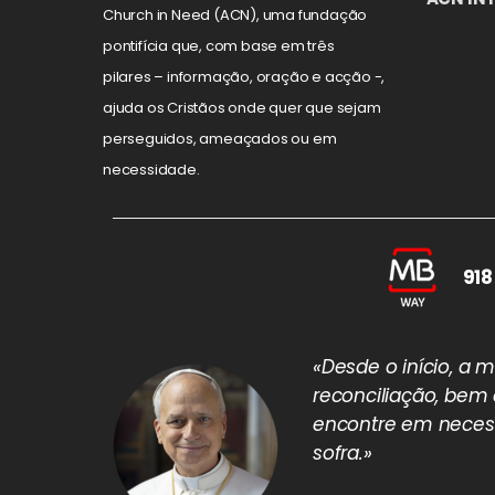
Church in Need (ACN), uma fundação
pontifícia que, com base em três
pilares – informação, oração e acção -,
ajuda os Cristãos onde quer que sejam
perseguidos, ameaçados ou em
necessidade.
918
«Desde o início, a
reconciliação, bem
encontre em necess
sofra.»