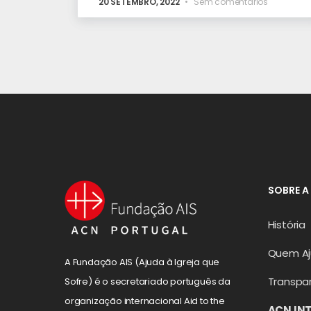
20 SETEMBRO, 2022
Sem comentários
SOBRE A
História
Quem A
A Fundação AIS (Ajuda à Igreja que
Transpa
Sofre) é o secretariado português da
organização internacional Aid to the
ACN IN