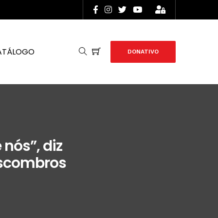
ATÁLOGO
DONATIVO
nós”, diz
escombros