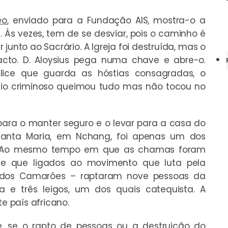
eo
, enviado para a Fundação AIS, mostra-o a
 Às vezes, tem de se desviar, pois o caminho é
 junto ao Sacrário. A Igreja foi destruída, mas o
tacto. D. Aloysius pega numa chave e abre-o.
lice que guarda as hóstias consagradas, o
ndio criminoso queimou tudo mas não tocou no
para o manter seguro e o levar para a casa do
e Santa Maria, em Nchang, foi apenas um dos
po. Ao mesmo tempo em que as chamas foram
e que ligados ao movimento que luta pela
a dos Camarões –
raptaram nove pessoas da
sa e três leigos, um dos quais catequista. A
te país africano.
ve, se o rapto de pessoas ou a destruição do