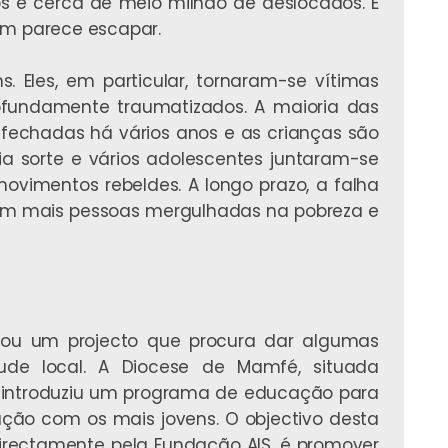
os e cerca de meio milhão de deslocados. E
ém parece escapar.
. Eles, em particular, tornaram-se vítimas
rofundamente traumatizados. A maioria das
 fechadas há vários anos e as crianças são
ia sorte e vários adolescentes juntaram-se
vimentos rebeldes. A longo prazo, a falha
 em mais pessoas mergulhadas na pobreza e
ançou um projecto que procura dar algumas
ude local. A Diocese de Mamfé, situada
, introduziu um programa de educação para
ção com os mais jovens. O objectivo desta
 directamente pela Fundação AIS, é promover