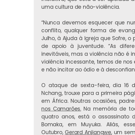
uma cultura de não-violência.
“Nunca devemos esquecer que num
conflito, qualquer forma de evange
Julho, à Ajuda à Igreja que Sofre, o
de apoio à juventude. “As dife
inevitáveis, mas a violência não é i
violência incessante, temos de nos 
e não incitar ao ódio e à desconfia
O ataque de sexta-feira, dia 16 
Nchang, trouxe para a primeira pági
em África. Noutras ocasiões, padr
nos Camarões
.
Na memória de tod
quatro anos, está o assassinato 
Bomaka, em Muyuka. Aliás, esse
Outubro,
Gerard Anjiangwe
, um sem