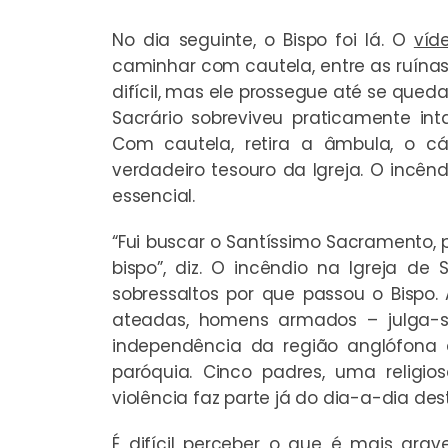
No dia seguinte, o Bispo foi lá. O
víd
caminhar com cautela, entre as ruínas.
difícil, mas ele prossegue até se quedar
Sacrário sobreviveu praticamente in
Com cautela, retira a âmbula, o cá
verdadeiro tesouro da Igreja. O incê
essencial.
“Fui buscar o Santíssimo Sacramento, 
bispo”, diz. O incêndio na Igreja d
sobressaltos por que passou o Bis
ateadas, homens armados – julga-s
independência da região anglófon
paróquia
. Cinco padres, uma religio
violência faz parte já do dia-a-dia des
É difícil perceber o que é mais gra