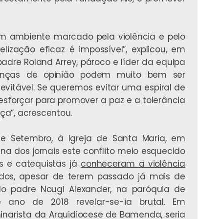
 ambiente marcado pela violência e pelo
lização eficaz é impossível”, explicou, em
 padre Roland Arrey, pároco e líder da equipa
renças de opinião podem muito bem ser
nevitável. Se queremos evitar uma espiral de
esforçar para promover a paz e a tolerância
nça”, acrescentou.
de Setembro, à Igreja de Santa Maria, em
na dos jornais este conflito meio esquecido
es e catequistas já
conheceram a violência
os, apesar de terem passado já mais de
do padre Nougi Alexander, na paróquia de
 ano de 2018 revelar-se-ia brutal. Em
inarista da Arquidiocese de Bamenda, seria