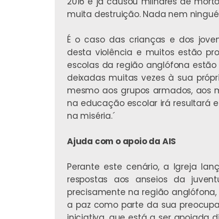
2016 e já causou milhares de mort
muita destruição. Nada nem ningu
É o caso das crianças e dos jovens
desta violência e muitos estão p
escolas da região anglófona estão
deixadas muitas vezes à sua própr
mesmo aos grupos armados, aos mo
na educação escolar irá resultará
na miséria.´
Ajuda com o apoio da AIS
Perante este cenário, a Igreja l
respostas aos anseios da juvent
precisamente na região anglófona
a paz como parte da sua preocupa
iniciativa, que está a ser apoiada