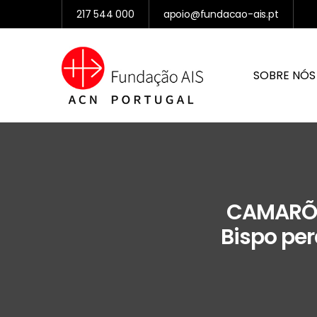
217 544 000
apoio@fundacao-ais.pt
SOBRE NÓS
CAMARÕES
Bispo pe