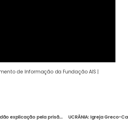
amento de Informação da Fundação AIS |
ERITREIA: Autoridades não dão explicação pela prisão, há mais de uma semana, do Bispo de Segheneity