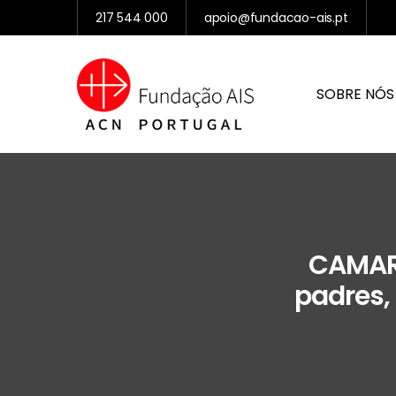
217 544 000
apoio@fundacao-ais.pt
SOBRE NÓS
CAMARÕ
padres,