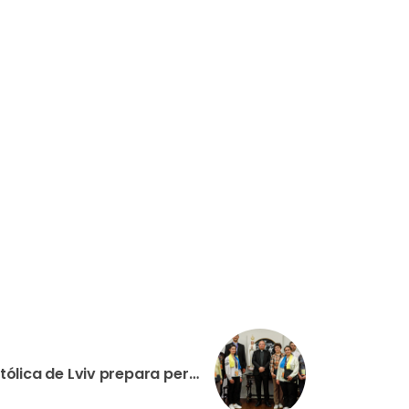
UCRÂNIA: Igreja Greco-Católica de Lviv prepara peregrinação nacional com imagem da Virgem de Fátima