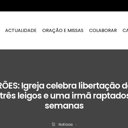
ACTUALIDADE
ORAÇÃO E MISSAS
COLABORAR
C
ES: Igreja celebra libertação d
 três leigos e uma irmã raptados
semanas
Notícias
‧