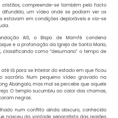
ve cristãos, compreende-se também pelo facto
e difundido, um vídeo onde se podiam ver os
ns estavam em condições deploráveis e via-se
uda.
ndação AIS, o Bispo de Mamfé condena
que e a profanação da Igreja de Santa Maria,
s, classificando como “desumano” o tempo de
i até lá para se inteirar do estado em que ficou
o sacrário. Num pequeno vídeo gravado na
ondong Abangalo, mas mal se percebe que aquele
greja. O templo sucumbiu ao calor das chamas,
icaram negras.
hado num conflito ainda obscuro, conhecido
que nasceu da vontade separatista das regiões