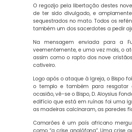
O regozijo pela libertação destes no
de ter sido divulgado, e amplament
sequestrados no mato. Todos os refé
também um dos sacerdotes a pedir aj
Na mensagem enviada para a Fu
veementemente, e uma vez mais, o ata
assim como o rapto dos nove cristão
cativeiro.
Logo após o ataque à Igreja, o Bispo fo
o templo e também para resgatar 
ocasião, vê-se o Bispo, D. Aloysius F
edifício que está em ruínas foi uma i
as madeiras calcinaram, as paredes f
Camarões é um país africano mergul
como “a crise anglófona”. Uma crise 