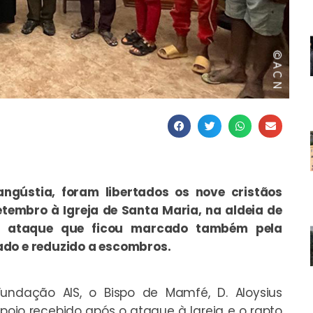
ngústia, foram libertados os nove cristãos
tembro à Igreja de Santa Maria, na aldeia de
m ataque que ficou marcado também pela
ado e reduzido a escombros.
dação AIS, o Bispo de Mamfé, D. Aloysius
oio recebido após o ataque à Igreja e o rapto