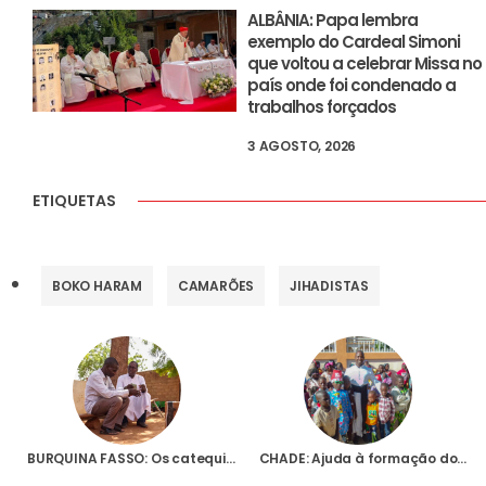
ALBÂNIA: Papa lembra
exemplo do Cardeal Simoni
que voltou a celebrar Missa no
país onde foi condenado a
trabalhos forçados
3 AGOSTO, 2026
ETIQUETAS
BOKO HARAM
CAMARÕES
JIHADISTAS
BURQUINA FASSO: Os catequistas são um dos alvos dos jihadistas neste país de África
CHADE: Ajuda à formação dos futuros sacerdotes do vicariato apostólico de Mongo