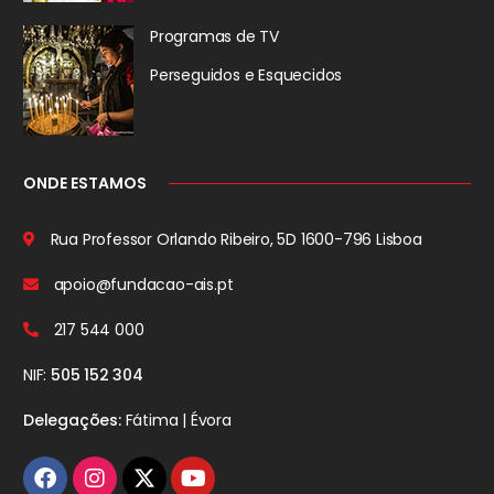
Programas de TV
Perseguidos
e Esquecidos
ONDE ESTAMOS
Rua Professor Orlando Ribeiro, 5D
1600-796 Lisboa
apoio@fundacao-ais.pt
217 544 000
NIF:
505 152 304
Delegações:
Fátima | Évora