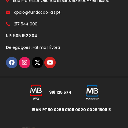
Rua Professor Orlando Ribeiro, 5D
1600-796 Lisboa
apoio@fundacao-ais.pt
217 544 000
NIF:
505 152 304
Delegações:
Fátima | Évora
918 125 574
IBAN PT50 0269 0109 0020 0029 1608 8