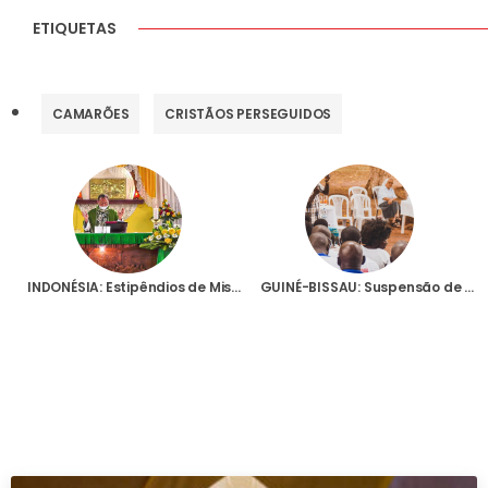
ETIQUETAS
CAMARÕES
CRISTÃOS PERSEGUIDOS
INDONÉSIA: Estipêndios de Missa para sacerdotes carmelitas no país
GUINÉ-BISSAU: Suspensão de isenções fiscais é “perseguição à Igreja”, diz responsável da rádio diocesana