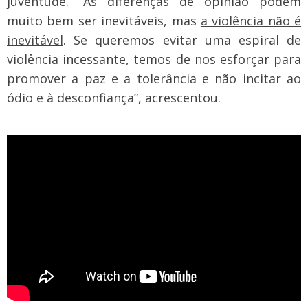
juventude. “As diferenças de opinião podem
muito bem ser inevitáveis, mas
a violência não é
inevitável
. Se queremos evitar uma espiral de
violência incessante, temos de nos esforçar para
promover a paz e a tolerância e não incitar ao
ódio e à desconfiança”, acrescentou.