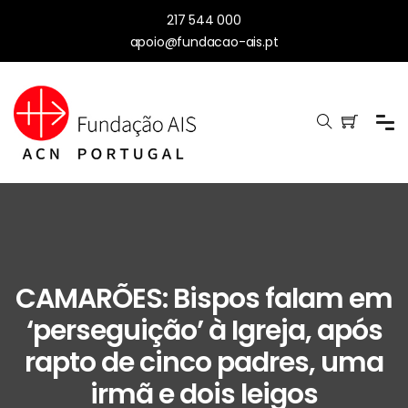
217 544 000
apoio@fundacao-ais.pt
CAMARÕES: Bispos falam em
‘perseguição’ à Igreja, após
rapto de cinco padres, uma
irmã e dois leigos